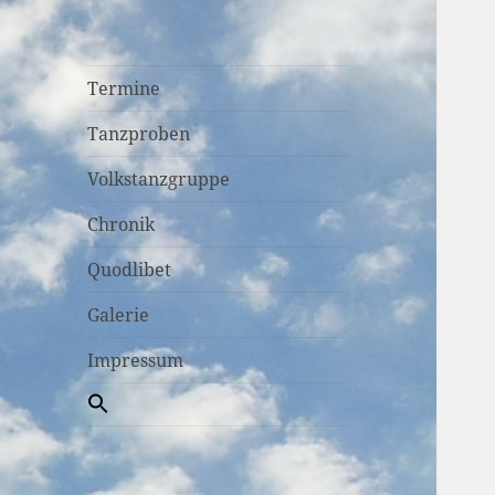
Termine
Tanzproben
Volkstanzgruppe
Chronik
Quodlibet
Galerie
Impressum