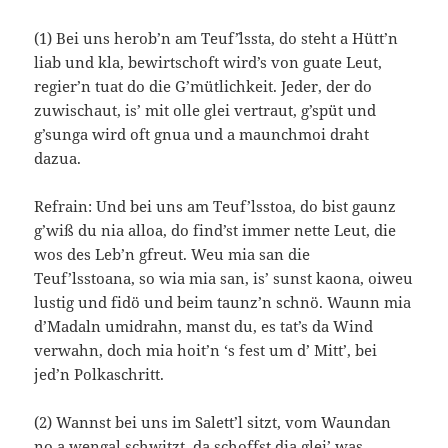
(1) Bei uns herob’n am Teuf`’lssta, do steht a Hütt’n
liab und kla, bewirtschoft wird’s von guate Leut,
regier’n tuat do die G’mütlichkeit. Jeder, der do
zuwischaut, is’ mit olle glei vertraut, g’spüt und
g’sunga wird oft gnua und a maunchmoi draht
dazua.
Refrain: Und bei uns am Teuf’lsstoa, do bist gaunz
g’wiß du nia alloa, do find’st immer nette Leut, die
wos des Leb’n gfreut. Weu mia san die
Teuf’lsstoana, so wia mia san, is’ sunst kaona, oiweu
lustig und fidö und beim taunz’n schnö. Waunn mia
d’Madaln umidrahn, manst du, es tat’s da Wind
verwahn, doch mia hoit’n ‘s fest um d’ Mitt’, bei
jed’n Polkaschritt.
(2) Wannst bei uns im Salett’l sitzt, vom Waundan
no a wengal schwitzt, da schoffst dia glei’ was