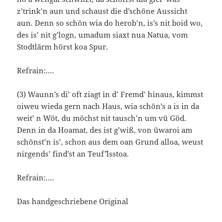
z’trink’n aun und schaust die d’schöne Aussicht
aun. Denn so schön wia do herob’n, is’s nit boid wo,
des is’ nit g’logn, umadum siaxt nua Natua, vom
Stodtlärm hörst koa Spur.
Refrain:….
(3) Waunn’s di’ oft ziagt in d’ Fremd’ hinaus, kimmst
oiweu wieda gern nach Haus, wia schön’s a is in da
weit’ n Wöt, du möchst nit tausch’n um vü Göd.
Denn in da Hoamat, des ist g’wiß, von üwaroi am
schönst’n is’, schon aus dem oan Grund alloa, weust
nirgends’ find’st an Teuf`’lsstoa.
Refrain:….
Das handgeschriebene Original