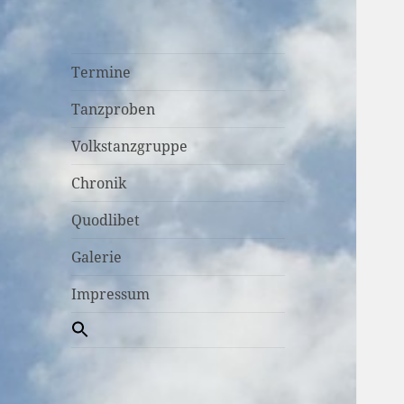
Termine
Tanzproben
Volkstanzgruppe
Chronik
Quodlibet
Galerie
Impressum