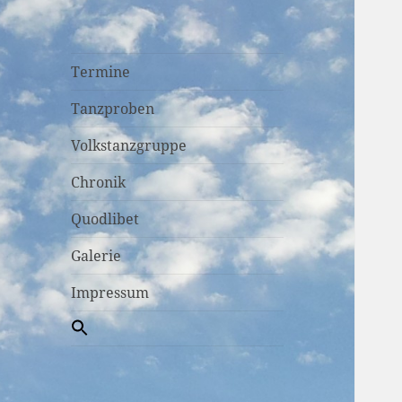
Termine
Tanzproben
Volkstanzgruppe
Chronik
Quodlibet
Galerie
Impressum