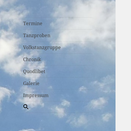
Termine
Tanzproben
Volkstanzgruppe
Chronik
Quodlibet
Galerie
Impressum