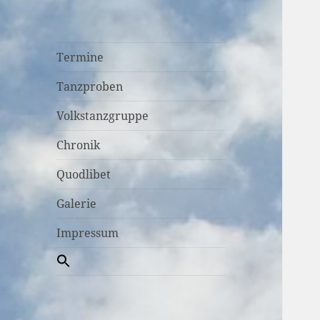
Termine
Tanzproben
Volkstanzgruppe
Chronik
Quodlibet
Galerie
Impressum