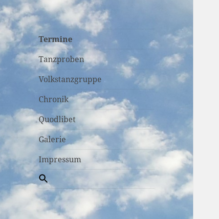
Termine
Tanzproben
Volkstanzgruppe
Chronik
Quodlibet
Galerie
Impressum